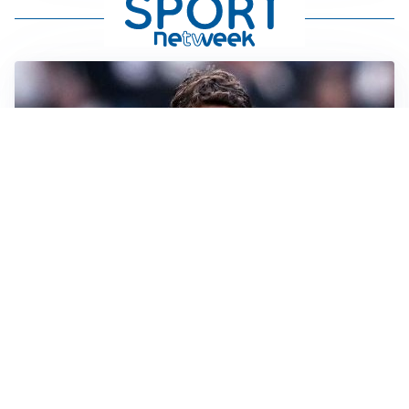
LA SVOLTA
Il Besiktas conferma: “Stiamo lavorando e parlando
con Vlahovic”