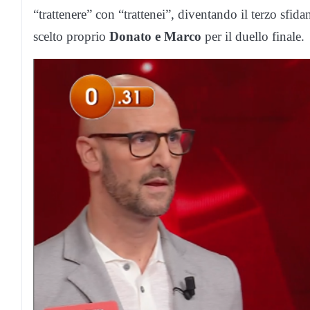
“trattenere” con “trattenei”, diventando il terzo sfida
scelto proprio
Donato e Marco
per il duello finale.