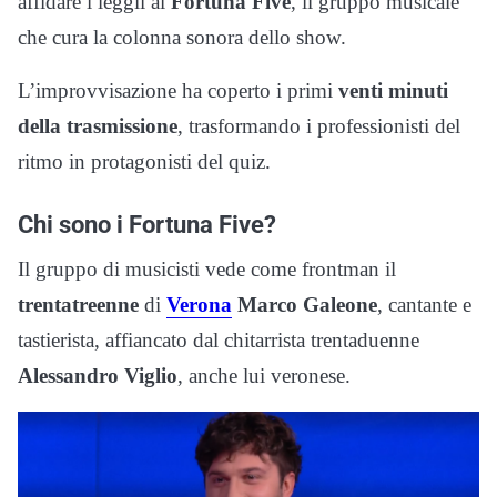
affidare i leggii ai
Fortuna Five
, il gruppo musicale
che cura la colonna sonora dello show.
L’improvvisazione ha coperto i primi
venti minuti
della trasmissione
, trasformando i professionisti del
ritmo in protagonisti del quiz.
Chi sono i Fortuna Five?
Il gruppo di musicisti vede come frontman il
trentatreenne
di
Verona
Marco Galeone
, cantante e
tastierista, affiancato dal chitarrista trentaduenne
Alessandro Viglio
, anche lui veronese.