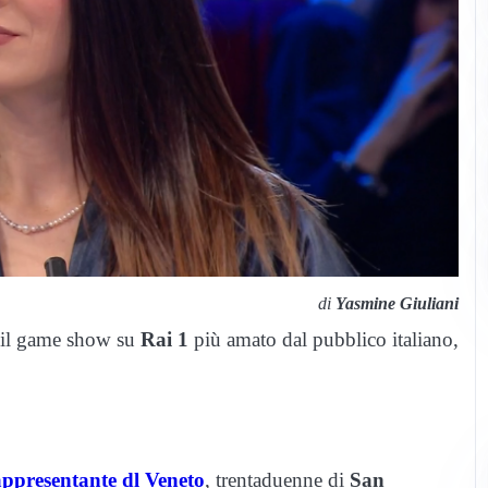
di
Yasmine Giuliani
a il game show su
Rai 1
più amato dal pubblico italiano,
appresentante dl Veneto
, trentaduenne di
San