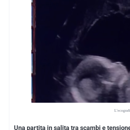
L’ecograf
Una partita in salita tra scambi e tension