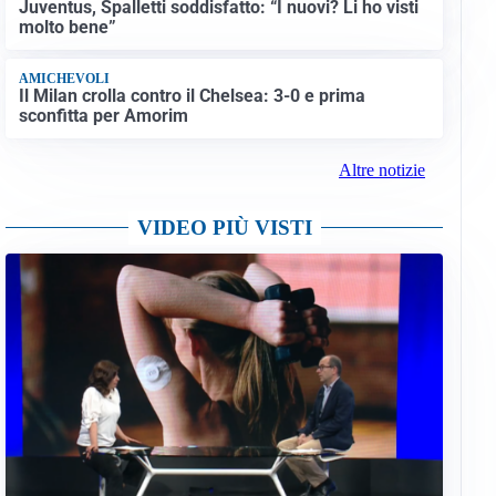
Juventus, Spalletti soddisfatto: “I nuovi? Li ho visti
molto bene”
AMICHEVOLI
Il Milan crolla contro il Chelsea: 3-0 e prima
sconfitta per Amorim
Altre notizie
VIDEO PIÙ VISTI