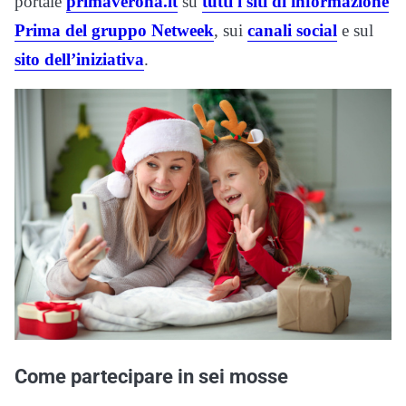
portale
primaverona.it
su
tutti i siti di informazione
Prima del gruppo Netweek
, sui
canali social
e sul
sito dell’iniziativa
.
Come partecipare in sei mosse