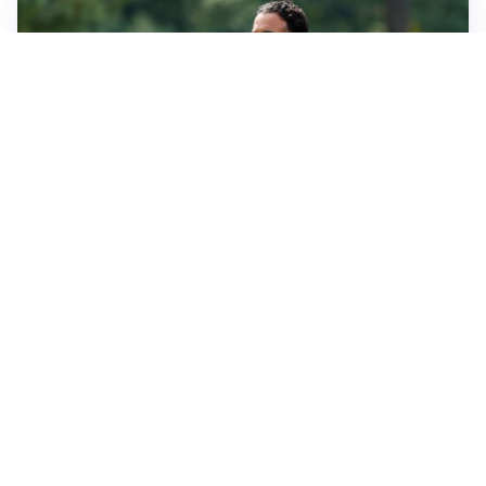
LE PAROLE
Milan, Amorim: “Sapevamo delle difficoltà, faremo
delle scelte”
LE PAROLE
Juventus, Spalletti soddisfatto: “I nuovi? Li ho visti
molto bene”
AMICHEVOLI
Il Milan crolla contro il Chelsea: 3-0 e prima sconfitta