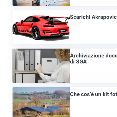
Scarichi Akrapovic:
Archiviazione docum
di SGA
Che cos’è un kit f