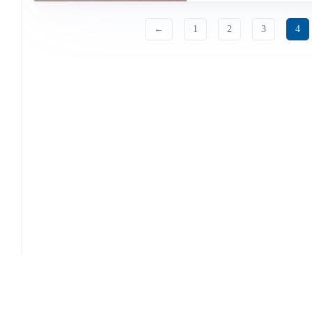
←
1
2
3
4