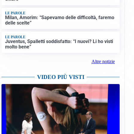
LE PAROLE
Milan, Amorim: “Sapevamo delle difficoltà, faremo
delle scelte”
LE PAROLE
Juventus, Spalletti soddisfatto: “I nuovi? Li ho visti
molto bene”
Altre notizie
VIDEO PIÙ VISTI