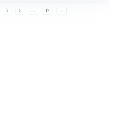
5
6
…
17
→