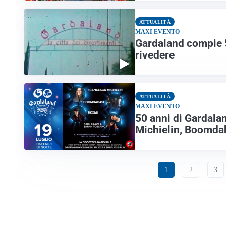
ATTUALITÀ
MAXI EVENTO
Gardaland compie 5
rivedere
ATTUALITÀ
MAXI EVENTO
50 anni di Gardalan
Michielin, Boomdab
1
2
3