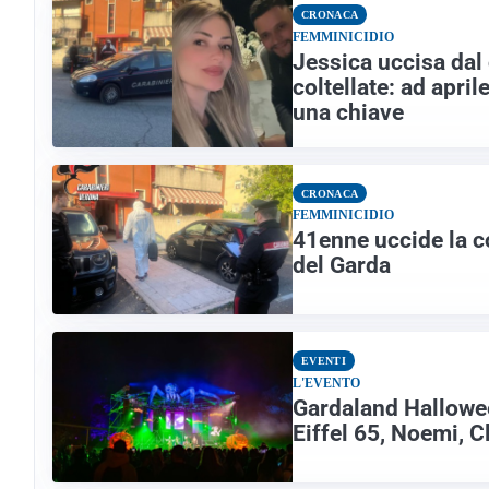
CRONACA
FEMMINICIDIO
Jessica uccisa da
coltellate: ad april
una chiave
CRONACA
FEMMINICIDIO
41enne uccide la c
del Garda
EVENTI
L'EVENTO
Gardaland Hallowee
Eiffel 65, Noemi, C