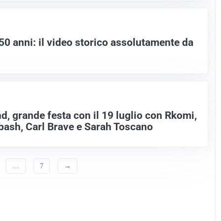
0 anni: il video storico assolutamente da
d, grande festa con il 19 luglio con Rkomi,
ash, Carl Brave e Sarah Toscano
…
7
→