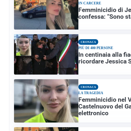
IN CARCERE
Femminicidio di Je
confessa: “Sono sta
CRONACA
PIÙ DI 400 PERSONE
In centinaia alla f
ricordare Jessica 
CRONACA
LA TRAGEDIA
Femminicidio nel 
Castelnuovo del Gar
elettronico