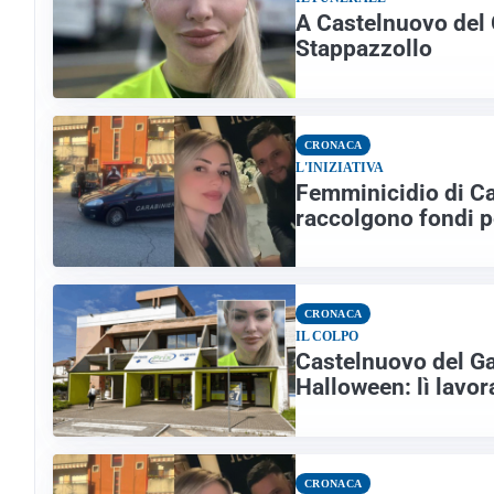
A Castelnuovo del 
Stappazzollo
CRONACA
L'INIZIATIVA
Femminicidio di Ca
raccolgono fondi pe
CRONACA
IL COLPO
Castelnuovo del Gar
Halloween: lì lavo
CRONACA